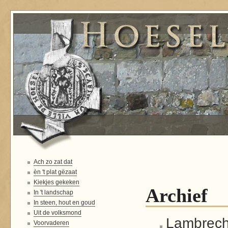
Ach zo zat dat
èn 't plat gëzaat
Kiekjes gekeken
Archief
In 't landschap
In steen, hout en goud
Uit de volksmond
Lambrech
Voorvaderen