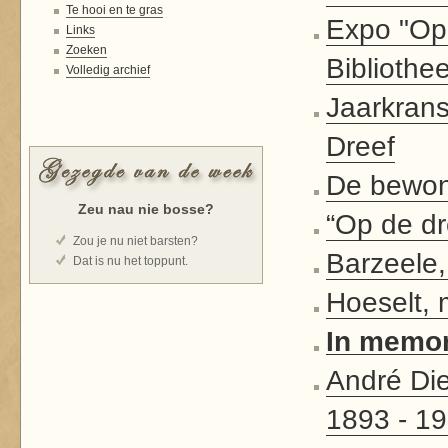
Te hooi en te gras
Expo "Op 
Links
Zoeken
Bibliothe
Volledig archief
Jaarkrans
Dreef
De bewon
Zeu nau nie bosse?
“Op de dr
Zou je nu niet barsten?
Barzeele,
Dat is nu het toppunt.
Hoeselt, 
In memor
André 
1893 - 1