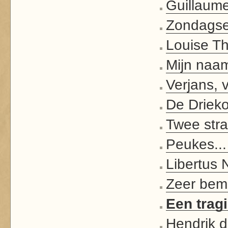
Guillaume
Zondagse 
Louise Th
Mijn naam 
Verjans, v
De Driek
Twee str
Peukes..
Libertus 
Zeer bemi
Een trag
Hendrik d