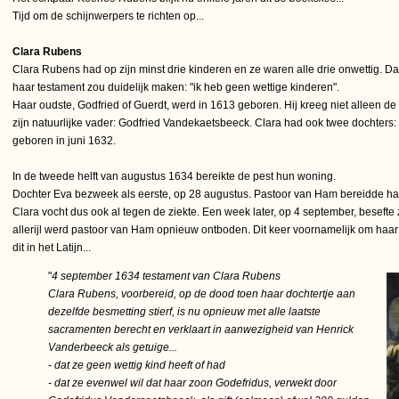
Tijd om de schijnwerpers te richten op...
Clara Rubens
Clara Rubens had op zijn minst drie kinderen en ze waren alle drie onwettig. Da
haar testament zou duidelijk maken: "ik heb geen wettige kinderen".
Haar oudste, Godfried of Guerdt, werd in 1613 geboren. Hij kreeg niet alleen 
zijn natuurlijke vader: Godfried Vandekaetsbeeck. Clara had ook twee dochters:
geboren in juni 1632.
In de tweede helft van augustus 1634 bereikte de pest hun woning.
Dochter Eva bezweek als eerste, op 28 augustus. Pastoor van Ham bereidde ha
Clara vocht dus ook al tegen de ziekte. Een week later, op 4 september, besefte
allerijl werd pastoor van Ham opnieuw ontboden. Dit keer voornamelijk om haar 
dit in het Latijn...
"
4 september 1634 testament van Clara Rubens
Clara Rubens, voorbereid, op de dood toen haar dochtertje aan
dezelfde besmetting stierf, is nu opnieuw met alle laatste
sacramenten berecht en verklaart in aanwezigheid van Henrick
Vanderbeeck als getuige...
- dat ze geen wettig kind heeft of had
- dat ze evenwel wil dat haar zoon Godefridus, verwekt door