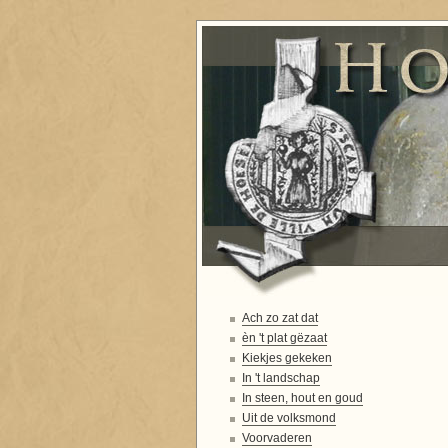
Ach zo zat dat
èn 't plat gëzaat
Kiekjes gekeken
In 't landschap
In steen, hout en goud
Uit de volksmond
Voorvaderen