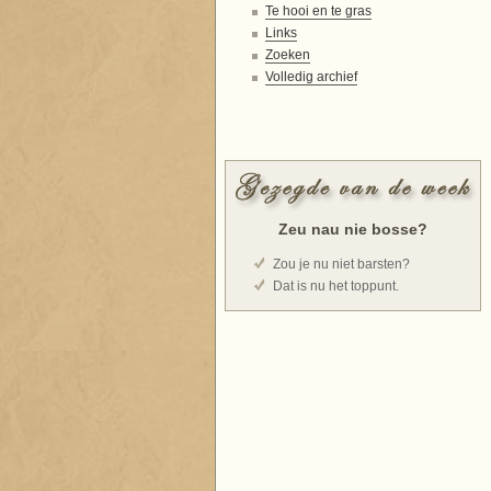
Te hooi en te gras
Links
Zoeken
Volledig archief
Zeu nau nie bosse?
Zou je nu niet barsten?
Dat is nu het toppunt.