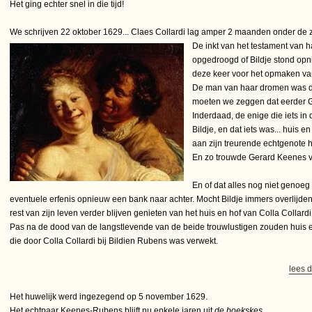
Het ging echter snel in die tijd!
We schrijven 22 oktober 1629... Claes Collardi lag amper 2 maanden onder de z
De inkt van het testament van h
opgedroogd of Bildje stond op
deze keer voor het opmaken van
De man van haar dromen was di
moeten we zeggen dat eerder Ge
Inderdaad, de enige die iets i
Bildje, en dat iets was... huis e
aan zijn treurende echtgenote 
En zo trouwde Gerard Keenes vr
En of dat alles nog niet genoeg 
eventuele erfenis opnieuw een bank naar achter. Mocht Bildje immers overlijde
rest van zijn leven verder blijven genieten van het huis en hof van Colla Collardi 
Pas na de dood van de langstlevende van de beide trouwlustigen zouden huis e
die door Colla Collardi bij Bildien Rubens was verwekt.
lees d
Het huwelijk werd ingezegend op 5 november 1629.
Het echtpaar Keenes-Rubens blijft nu enkele jaren uit
de boekskes
...