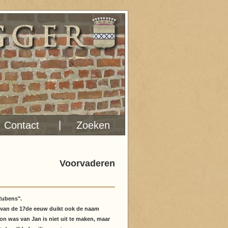
|
Contact
Zoeken
Voorvaderen
"Rubens".
n van de 17de eeuw duikt ook de naam
oon was van Jan is niet uit te maken, maar