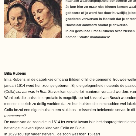
naar alle waarschijnlijkheid behoorden ze tot
Je kon hier zo maar niet binnen komen waaie
geboorte of je werd het door huwelijk; je k
goederen verwerven in Hoeselt dat je er recht 
Hoeselaar aanvaard omdat je er werkte.
In elk geval had Frans Rubens twee zussen in
namen! Straffe madammen!
Bilia Rubens
Bilia Rubens, in de dagelijkse omgang Bildien of Bildje genoemd, trouwde welli
januari 1614 werd hun zoontje geboren. Bij die gelegenheid noteerde de pastoo
(Colla)
servus
was
in Bos
.
Servus
kan op allerlei manieren vertaald worden: van s
Want ook die laatste interpretatie is mogelijk: op het kasteel van Bosch woonde
mensen die zich zo deftig voelden dat ze hun huisknechten misschien wel lake
Colla bezat een eigen huis en een stuk bos... misschien betekende servus in di
rentmeester
?
De naam van de zoon die in 1614 ter wereld kwam is in het doopregister niet m
het enige in leven zijnde kind van Colla en Bildje.
In 1629 zou zijn vader sterven... de zoon was toen 15 jaar!