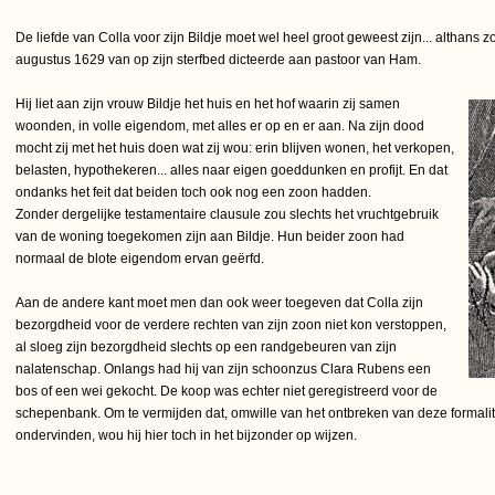
De liefde van Colla voor zijn Bildje moet wel heel groot geweest zijn... althans zo
augustus 1629 van op zijn sterfbed dicteerde aan pastoor van Ham.
Hij liet aan zijn vrouw Bildje het huis en het hof waarin zij samen
woonden, in volle eigendom, met alles er op en er aan. Na zijn dood
mocht zij met het huis doen wat zij wou: erin blijven wonen, het verkopen,
belasten, hypothekeren... alles naar eigen goeddunken en profijt. En dat
ondanks het feit dat beiden toch ook nog een zoon hadden.
Zonder dergelijke testamentaire clausule zou slechts het vruchtgebruik
van de woning toegekomen zijn aan Bildje. Hun beider zoon had
normaal de blote eigendom ervan geërfd.
Aan de andere kant moet men dan ook weer toegeven dat Colla zijn
bezorgdheid voor de verdere rechten van zijn zoon niet kon verstoppen,
al sloeg zijn bezorgdheid slechts op een randgebeuren van zijn
nalatenschap. Onlangs had hij van zijn schoonzus Clara Rubens een
bos of een wei gekocht. De koop was echter niet geregistreerd voor de
schepenbank. Om te vermijden dat, omwille van het ontbreken van deze formalite
ondervinden, wou hij hier toch in het bijzonder op wijzen.