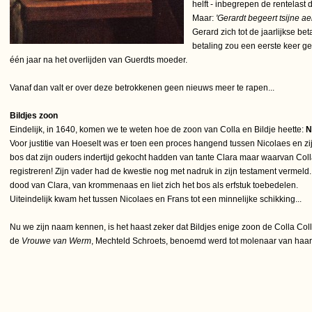
helft - inbegrepen de rentelast
Maar:
'Gerardt begeert tsijne a
Gerard zich tot de jaarlijkse bet
betaling zou een eerste keer g
één jaar na het overlijden van Guerdts moeder.
Vanaf dan valt er over deze betrokkenen geen nieuws meer te rapen...
Bildjes zoon
Eindelijk, in 1640, komen we te weten hoe de zoon van Colla en Bildje heette:
N
Voor justitie van Hoeselt was er toen een proces hangend tussen Nicolaes en zi
bos dat zijn ouders indertijd gekocht hadden van tante Clara maar waarvan Coll
registreren! Zijn vader had de kwestie nog met nadruk in zijn testament vermeld
dood van Clara, van krommenaas en liet zich het bos als erfstuk toebedelen.
Uiteindelijk kwam het tussen Nicolaes en Frans tot een minnelijke schikking...
Nu we zijn naam kennen, is het haast zeker dat Bildjes enige zoon de Colla Coll
de
Vrouwe van Werm
, Mechteld Schroets, benoemd werd tot molenaar van haa