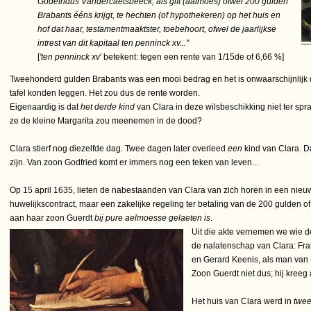
Godefridus Vandercaetsbeeck, als gift (aalmoes) ofwel 200 gulden
Brabants ééns krijgt, te hechten (of hypothekeren) op het huis en
hof dat haar, testamentmaaktster, toebehoort, ofwel de jaarlijkse
intrest van dit kapitaal ten penninck xv..."
[
'ten penninck xv
' betekent: tegen een rente van 1/15de of 6,66 %]
Tweehonderd gulden Brabants was een mooi bedrag en het is onwaarschijnlijk
tafel konden leggen. Het zou dus de rente worden.
Eigenaardig is dat
het derde kind
van Clara in deze wilsbeschikking niet ter sp
ze de kleine Margarita zou meenemen in de dood?
Clara stierf nog diezelfde dag. Twee dagen later overleed
een
kind van Clara. D
zijn. Van zoon Godfried komt er immers nog een teken van leven...
Op 15 april 1635, lieten de nabestaanden van Clara van zich horen in een nieuw
huwelijkscontract, maar een zakelijke regeling ter betaling van de 200 gulden of
aan haar zoon Guerdt
bij pure aelmoesse gelaeten is
.
Uit die akte vernemen we wie
de nalatenschap van Clara: Fra
en Gerard Keenis, als man van -
Zoon Guerdt niet dus; hij kreeg
Het huis van Clara werd in
twee