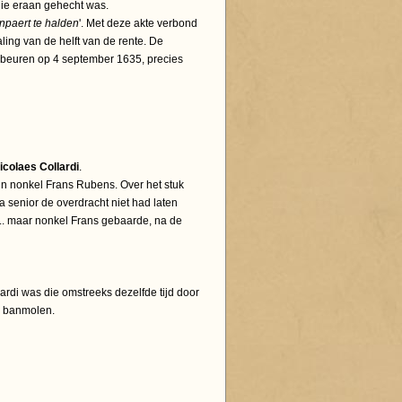
 die eraan gehecht was.
enpaert te halden
'. Met deze akte verbond
aling van de helft van de rente. De
ebeuren op 4 september 1635, precies
icolaes Collardi
.
jn nonkel Frans Rubens. Over het stuk
a senior de overdracht niet had laten
... maar nonkel Frans gebaarde, na de
ardi was die omstreeks dezelfde tijd door
r banmolen.