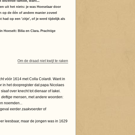
 dezelfde familie, want...
n uit het niets: je was Hoeselaar door
on op de één of andere manier zoveel
had op een 'zitje', of je werd tijdelijk als
 Hoeselt: Bilia en Clara. Prachtige
Om de draad niet kwijt te raken
cht vóór 1614 met Colla Colardi. Want in
r in het doopregister dat papa Nicolaes
laaf over knecht tot dienaar of lakei.
n
deftige
mensen, met andere woorden:
ien noemden...
t geval eerder
zaakvoerder
of
eer leesbaar, maar de jongen was in 1629