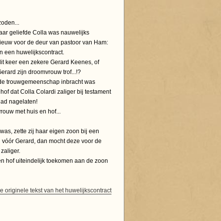
oden...
aar geliefde Colla was nauwelijks
nieuw voor de deur van pastoor van Ham:
 een huwelijkscontract.
t keer een zekere Gerard Keenes, of
rard zijn droomvrouw trof...!?
n de trouwgemeenschap inbracht was
n hof dat Colla Colardi zaliger bij testament
had nagelaten!
ouw met huis en hof...
was, zette zij haar eigen zoon bij een
n vóór Gerard, dan mocht deze voor de
zaliger.
n hof uiteindelijk toekomen aan de zoon
e originele tekst van het huwelijkscontract