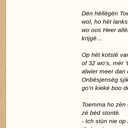
Dën hèllëgën Toe
wol, ho hët lanks
wo oos Heer allë
krijgë…
Op hët kotstë van
of 32 wo’s, mèr 
alwier meer dan ë
Onbësjensëg sjik
go’n kiekë boo d
Toemma ho zën e
zë bèd stontë.
- Ich stùn nie op