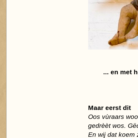
... en met
Maar eerst dit
Oos vùraars woor
gedrèèt wos. Gëd
En wij dat koem 