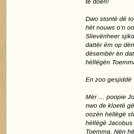
të doen!
Dwo stontë dë t
hët nouws o’n oo
Slievënheer sji
dattër ëm op dën
désembër èn dat 
hèllëgën Toemma
En zoo gesjiddë
Mèr … poopie Jo
nwo de kloetë gë
oozën hèllëgë sl
hèllëgë Jacobus
Toemma. Nën hèl