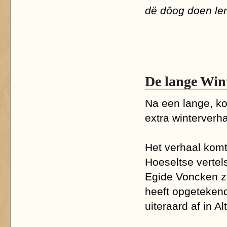
dë dôog doen le
De lange Win
Na een lange, k
extra winterverha
Het verhaal komt u
Hoeseltse vertel
Egide Voncken za
heeft opgetekend
uiteraard af in Al