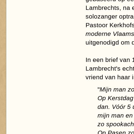
Lambrechts, na e
solozanger optra
Pastoor Kerkhofs
moderne Vlaams
uitgenodigd om d
In een brief van
Lambrecht's ech
vriend van haar 
"
Mijn man zo
Op Kerstdag
dan. Vóór 5 
mijn man en 
zo spookacht
Op Pasen zon