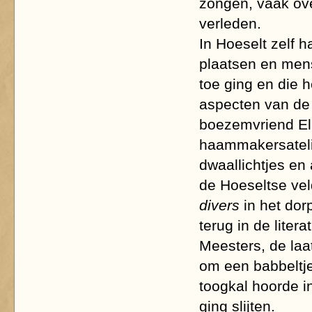
zongen, vaak ove
verleden.
In Hoeselt zelf h
plaatsen en men
toe ging en die h
aspecten van de 
boezemvriend El
haammakersatelie
dwaallichtjes en
de Hoeseltse veld
divers
in het dor
terug in de lite
Meesters, de laat
om een babbeltje
toogkal hoorde in
ging slijten.