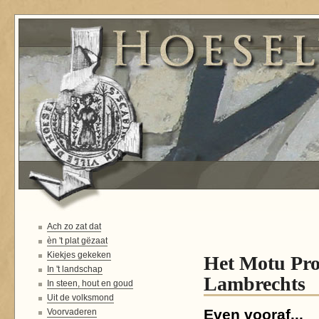
Ach zo zat dat
èn 't plat gëzaat
Kiekjes gekeken
Het Motu Pro
In 't landschap
Lambrechts
In steen, hout en goud
Uit de volksmond
Even vooraf...
Voorvaderen