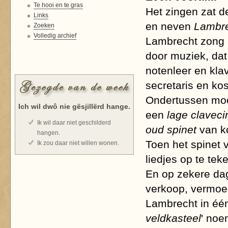
Te hooi en te gras
Het zingen zat d
Links
en neven
Lambr
Zoeken
Volledig archief
Lambrecht zong 
door muziek, dat
notenleer en kla
secretaris en ko
Ondertussen moch
Ich wil dwô nie gësjillërd hange.
een
lage clavec
Ik wil daar niet geschilderd
oud spinet
van ko
hangen.
Toen het spinet
Ik zou daar niet willen wonen.
liedjes op te te
En op zekere da
verkoop, vermoed
Lambrecht in één
veldkasteel
' noe