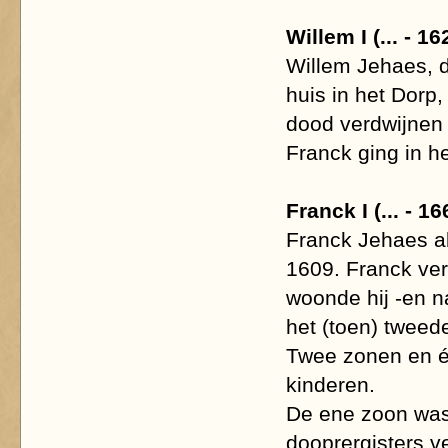
Willem I (... - 16
Willem Jehaes, d
huis in het Dorp,
dood verdwijnen 
Franck ging in h
Franck I (... - 16
Franck Jehaes al
1609. Franck ver
woonde hij -en n
het (toen) tweede
Twee zonen en é
kinderen.
De ene zoon was
dooprergisters v