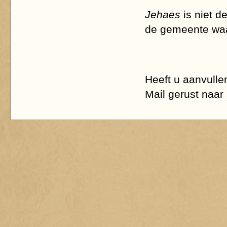
Jehaes
is niet d
de gemeente waa
Heeft u aanvulle
Mail gerust naar