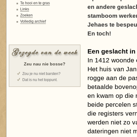
Te hooi en te gras
en andere geslach
Links
stamboom werken,
Zoeken
Volledig archief
Jehaes te bespeu
En toch!
Een geslacht in
In 1412 woonde 
Zeu nau nie bosse?
Het huis van Jan
Zou je nu niet barsten?
rogge aan de pas
Dat is nu het toppunt.
betaalde bovenop
en kwam op die m
beide percelen s
die registers ver
werden niet zo v
dateringen niet 