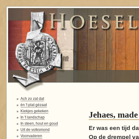
Ach zo zat dat
èn 't plat gëzaat
Kiekjes gekeken
Jehaes, made 
In 't landschap
In steen, hout en goud
Er was een tijd d
Uit de volksmond
Voorvaderen
Op de drempel va