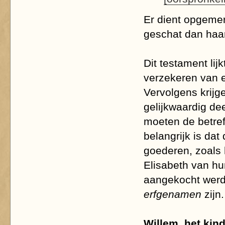
Er dient opgemer
geschat dan haar 
Dit testament lij
verzekeren van e
Vervolgens krijg
gelijkwaardig de
moeten de betref
belangrijk is da
goederen, zoals 
Elisabeth van hu
aangekocht werde
erfgenamen
zijn.
Willem, het kin