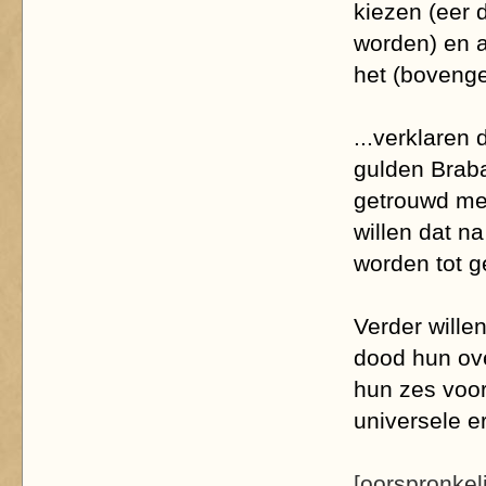
kiezen (eer 
worden) en a
het (boveng
...verklaren
gulden Braba
getrouwd met
willen dat n
worden tot g
Verder wille
dood hun ove
hun zes voo
universele 
[oorspronkeli