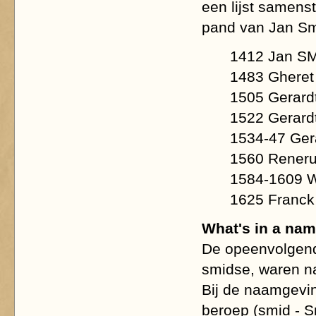
een lijst samen
pand van Jan Smee
1412 Jan S
1483 Gheret
1505 Gerar
1522 Gerard
1534-47 Ger
1560 Reneru
1584-1609 W
1625 Franck
What's in a na
De opeenvolgend
smidse, waren na
Bij de naamgevin
beroep (smid - 