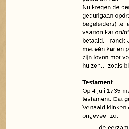
Nu kregen de ge
gedurigaan opdr
begeleiders) te l
vaarten kar en/o
betaald. Franck J
met één kar en pa
zijn leven met v
huizen... zoals bl
Testament
Op 4 juli 1735 
testament. Dat 
Vertaald klinken
ongeveer zo:
...de eerza