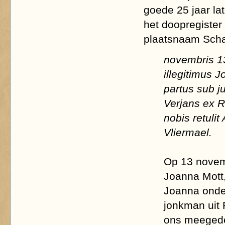
goede 25 jaar la
het doopregister 
plaatsnaam Scha
novembris 13
illegitimus 
partus sub j
Verjans ex 
nobis retulit
Vliermael.
Op 13 novem
Joanna Mott
Joanna onder
jonkman uit 
ons meegedee