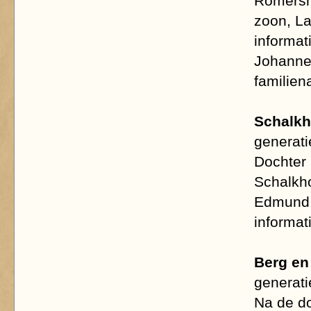
Romersh
zoon, La
informat
Johannes
familie
Schalk
generati
Dochter
Schalkho
Edmund.
informat
Berg en
generati
Na de do