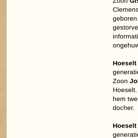
Zoon
Gi
Clemens 
geboren.
gestorve
informat
ongehuwd
Hoeselt
generatie
Zoon
Jo
Hoeselt.
hem twe
docher.
Hoeselt
generati