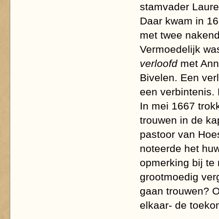
stamvader Lauren
Daar kwam in 166
met twee naken
Vermoedelijk was 
verloofd
met Ann
Bivelen. Een verl
een verbintenis.
In mei 1667 trok
trouwen in de ka
pastoor van Hoes
noteerde het huwe
opmerking bij te
grootmoedig ver
gaan trouwen?
O
elkaar- de toeko