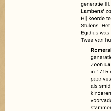
generatie III.
Lamberts' z
Hij keerde t
Stulens. Het
Egidius was
Twee van hu
Romersh
generatie
Zoon
La
in 1715 
paar ves
als smi
kinderen
voorvade
stammen