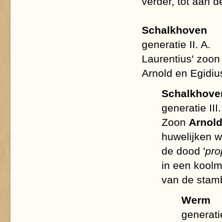
verder, tot aan 
Schalkhoven
generatie II. A.
Laurentius' zoo
Arnold en Egidius
Schalkhove
generatie III.
Zoon
Arnol
huwelijken w
de dood '
pro
in een koolm
van de stam
Werm
generatie