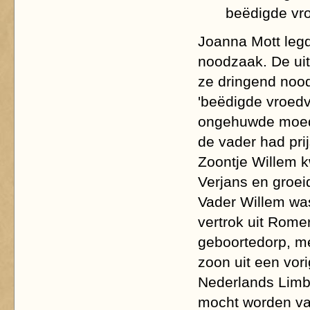
beëdigde vr
Joanna Mott legde
noodzaak. De ui
ze dringend nood
'beëdigde vroedv
ongehuwde moede
de vader had pri
Zoontje Willem 
Verjans en groei
Vader Willem was
vertrok uit Rome
geboortedorp, mé
zoon uit een vorig
Nederlands Limb
mocht worden va