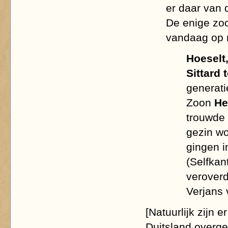
er daar van 
De enige zoo
vandaag op 
Hoeselt
Sittard 
generatie
Zoon
He
trouwde
gezin wo
gingen i
(Selfkan
veroverd
Verjans 
[Natuurlijk zijn 
Duitsland overge