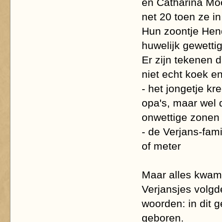
en Catharina Moo
net 20 toen ze in
Hun zoontje Hend
huwelijk gewettig
Er zijn tekenen d
niet echt koek en
- het jongetje k
opa's, maar wel d
onwettige zonen 
- de Verjans-fam
of meter
Maar alles kwam 
Verjansjes volgd
woorden: in dit g
geboren.