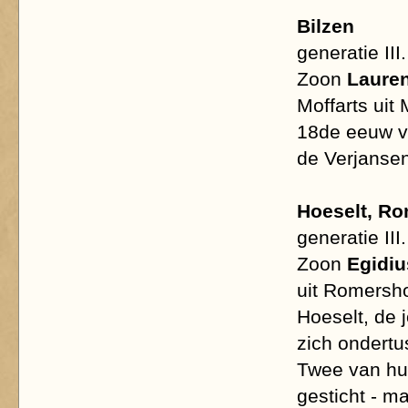
Bilzen
generatie III.
Zoon
Lauren
Moffarts uit
18de eeuw v
de Verjansen-
Hoeselt, Ro
generatie III.
Zoon
Egidiu
uit Romersho
Hoeselt, de 
zich ondertu
Twee van hu
gesticht - m