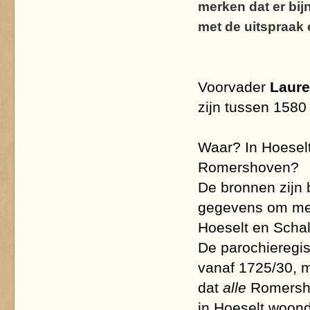
merken dat er bi
met de uitspraak 
Voorvader
Laure
zijn tussen 1580
Waar? In Hoeselt
Romershoven?
De bronnen zijn
gegevens om met 
Hoeselt en Scha
De parochieregi
vanaf 1725/30, m
dat
alle
Romersho
in Hoeselt woon