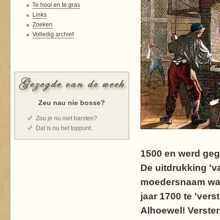
Te hooi en te gras
Links
Zoeken
Volledig archief
Zeu nau nie bosse?
Zou je nu niet barsten?
Dat is nu het toppunt.
1500 en werd geg
De uitdrukking '
moedersnaam was 
jaar 1700 te 'vers
Alhoewel! Versten