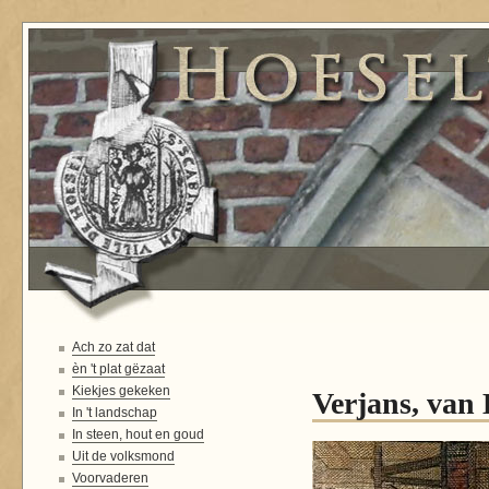
Ach zo zat dat
èn 't plat gëzaat
Kiekjes gekeken
Verjans, van 
In 't landschap
In steen, hout en goud
Uit de volksmond
Voorvaderen