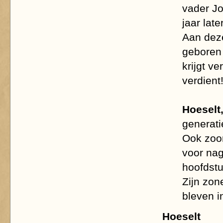
vader J
jaar lat
Aan de
geboren 
krijgt ve
verdient
Hoeselt,
generati
Ook zo
voor nag
hoofdstu
Zijn zon
bleven 
Hoeselt