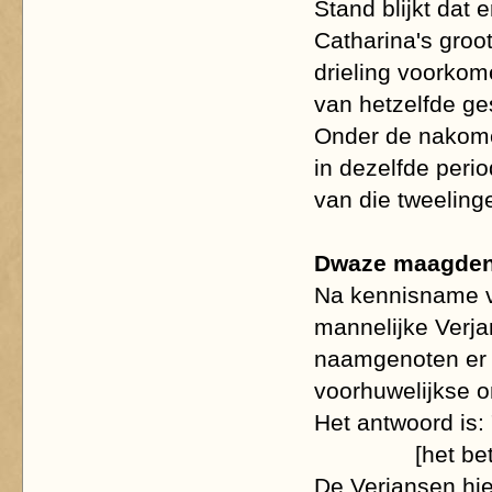
Stand blijkt dat 
Catharina's gro
drieling voorkom
van hetzelfde ge
Onder de nakome
in dezelfde peri
van die tweeling
Dwaze maagden 
Na kennisname v
mannelijke Verja
naamgenoten er g
voorhuwelijkse 
Het antwoord is: 
[het be
De Verjansen hiel