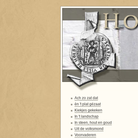
Ach zo zat dat
èn 't plat gëzaat
Kiekjes gekeken
In 't landschap
In steen, hout en goud
Uit de volksmond
Voorvaderen