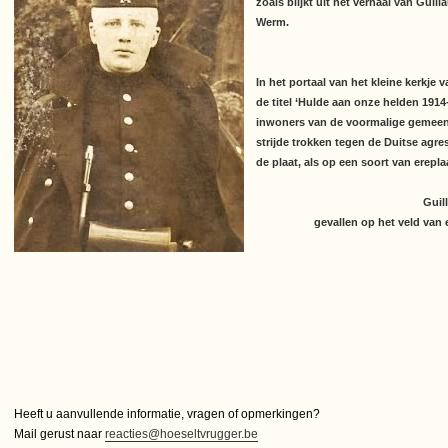
zoals blijkt uit het verhaal van Gui
Werm.
In het portaal van het kleine kerkje
de titel ‘Hulde aan onze helden 191
inwoners van de voormalige gemeent
strijde trokken tegen de Duitse agr
de plaat, als op een soort van erepla
Guil
gevallen op het veld van 
Heeft u aanvullende informatie, vragen of opmerkingen?
Mail gerust naar
reacties@hoeseltvrugger.be