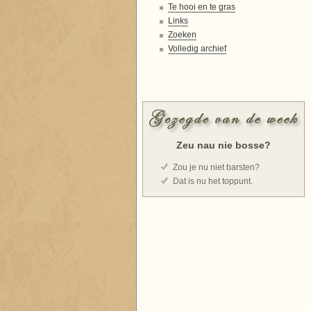
Te hooi en te gras
Links
Zoeken
Volledig archief
Zeu nau nie bosse?
Zou je nu niet barsten?
Dat is nu het toppunt.