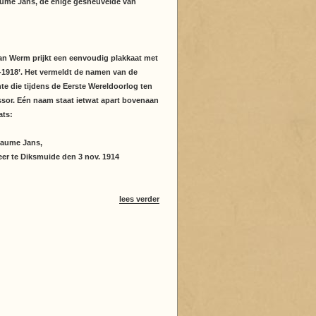
llaume Jans, de enige gesneuvelde van
 van Werm prijkt een eenvoudig plakkaat met
4-1918’. Het vermeldt de namen van de
e die tijdens de Eerste Wereldoorlog ten
essor. Eén naam staat ietwat apart bovenaan
ats:
laume Jans,
eer te Diksmuide den 3 nov. 1914
lees verder