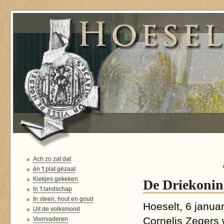
Ach zo zat dat
èn 't plat gëzaat
Kiekjes gekeken
De Driekoni
In 't landschap
In steen, hout en goud
Hoeselt, 6 janua
Uit de volksmond
Cornelis Zegers
Voorvaderen