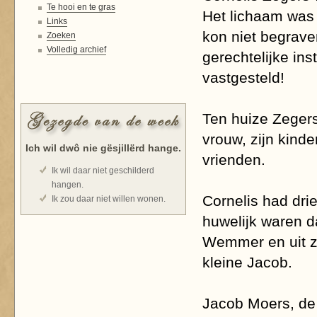
Te hooi en te gras
Het lichaam was a
Links
kon niet begrave
Zoeken
Volledig archief
gerechtelijke in
vastgesteld!
Ten huize Zegers,
vrouw, zijn kinde
Ich wil dwô nie gësjillërd hange.
vrienden.
Ik wil daar niet geschilderd
hangen.
Cornelis had drie
Ik zou daar niet willen wonen.
huwelijk waren da
Wemmer en uit zi
kleine Jacob.
Jacob Moers, de 